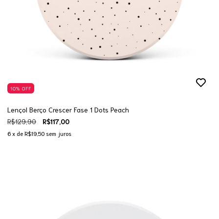
10
%
OFF
Lençol Berço Crescer Fase 1 Dots Peach
R$129,90
R$117,00
6
x de
R$19,50
sem juros