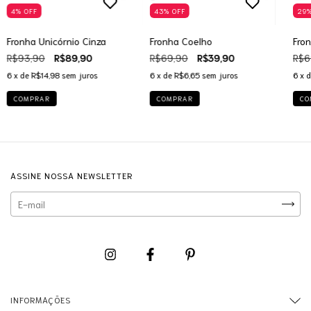
4
%
OFF
43
%
OFF
29
Fronha Unicórnio Cinza
Fronha Coelho
Fro
R$93,90
R$89,90
R$69,90
R$39,90
R$6
6
x de
R$14,98
sem juros
6
x de
R$6,65
sem juros
6
x 
COMPRAR
COMPRAR
CO
ASSINE NOSSA NEWSLETTER
INFORMAÇÕES