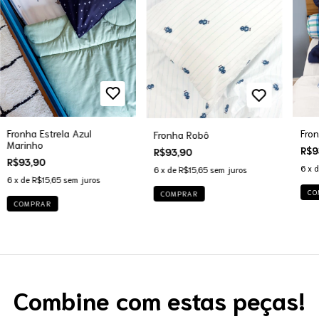
Fron
Fronha Estrela Azul
Fronha Robô
Marinho
R$9
R$93,90
R$93,90
6
x 
6
x de
R$15,65
sem juros
6
x de
R$15,65
sem juros
CO
COMPRAR
COMPRAR
Combine com estas peças!