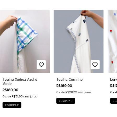
Toalha Carrinho
Toalha Xadrez Azul e
Lenç
Verde
R$169,90
R$1
R$189,90
6
x de
R$28,32
sem juros
6
x 
6
x de
R$31,65
sem juros
COMPRAR
CO
COMPRAR