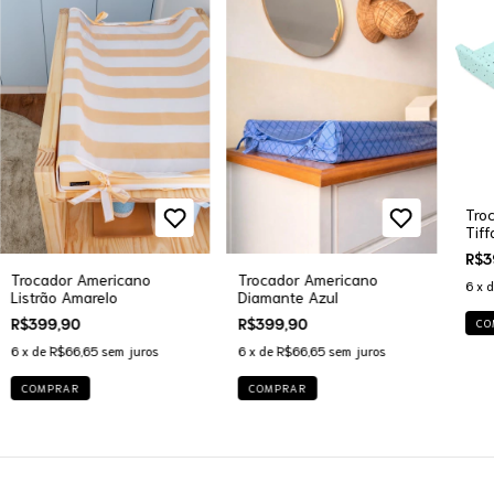
Tro
Tiff
R$3
Trocador Americano
Trocador Americano
6
x 
Listrão Amarelo
Diamante Azul
R$399,90
R$399,90
CO
6
x de
R$66,65
sem juros
6
x de
R$66,65
sem juros
COMPRAR
COMPRAR