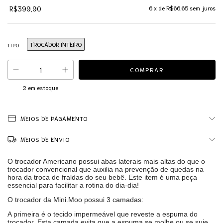
R$399,90
6
x de
R$66,65
sem juros
TROCADOR INTEIRO
TIPO
2
em estoque
MEIOS DE PAGAMENTO
MEIOS DE ENVIO
O trocador Americano possui abas laterais mais altas do que o
trocador convencional que auxilia na prevenção de quedas na
hora da troca de fraldas do seu bebê. Este item é uma peça
essencial para facilitar a rotina do dia-dia!
O trocador da Mini.Moo possui 3 camadas:
A primeira é o tecido impermeável que reveste a espuma do
trocador. Esta camada evita que a espuma se molhe ou se suje