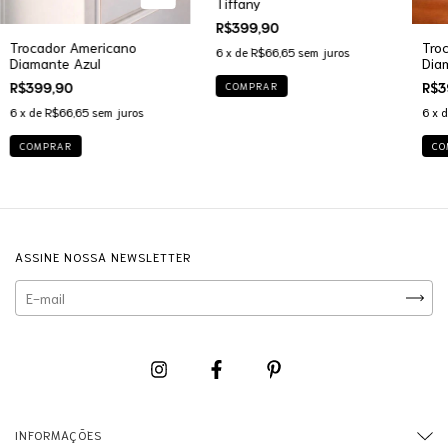
Tiffany
R$399,90
Trocador Americano
Tro
6
x de
R$66,65
sem juros
Diamante Azul
Dia
R$399,90
R$3
COMPRAR
6
x de
R$66,65
sem juros
6
x 
COMPRAR
CO
ASSINE NOSSA NEWSLETTER
INFORMAÇÕES